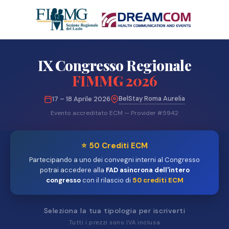
IX Congresso Regionale
FIMMG 2026
BelStay Roma Aurelia
17 – 18 Aprile 2026
Evento accreditato ECM — Provider #5942
⭐ 50 Crediti ECM
Partecipando a uno dei convegni interni al Congresso
potrai accedere alla
FAD asincrona dell'intero
congresso
con il rilascio di
50 crediti ECM
Seleziona la tua tipologia per iscriverti
Tutti i prezzi sono IVA inclusa